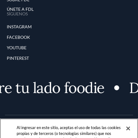
ÚNETE A FDL
SÍGUENOS
INSTAGRAM
FACEBOOK
YOUTUBE
PINTEREST
 tu lado foodie
De
Al ingresar en este sitio, aceptas el uso de todas las cookies
propias y de terceros (o tecnologías similares) que nos