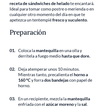
receta de sándwiches de helado
te encantará.
Ideal para tomar como postre o merienda o en
cualquier otro momento del día en que te
apetezca un tentempié
fresco y suculento
.
Preparación
01.
Coloca la
mantequilla
en una olla y
derrítela a fuego medio
hasta que dore.
02.
Deja atemperar unos 10 minutos.
Mientras tanto, precalienta el
horno a
160 °C
y forra
dos bandejas
con papel de
horno.
03.
En un recipiente, mezcla la
mantequilla
enfriada con el
azúcar moreno
y la
sal
.