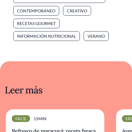
CONTEMPORÁNEO
CREATIVO
RECETAS GOURMET
INFORMACIÓN NUTRICIONAL
VERANO
Leer más
FÁCIL
15MIN
FÁ
Refresco de maracuyá: receta fresca
Arep