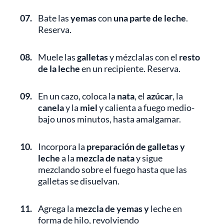
07.
Bate las
yemas
con
una parte de leche
.
Reserva.
08.
Muele las
galletas
y mézclalas con el
resto
de la leche
en un recipiente. Reserva.
09.
En un cazo, coloca la
nata
, el
azúcar
, la
canela
y la
miel
y calienta a fuego medio-
bajo unos minutos, hasta amalgamar.
10.
Incorpora la
preparación de galletas y
leche
a la
mezcla de nata
y sigue
mezclando sobre el fuego hasta que las
galletas se disuelvan.
11.
Agrega la
mezcla de yemas y
leche en
forma de hilo, revolviendo