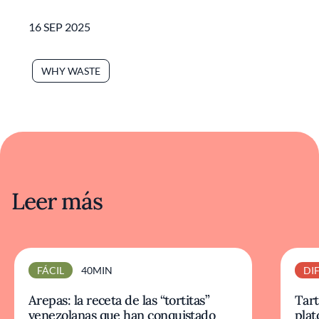
16 SEP 2025
WHY WASTE
Leer más
FÁCIL
40MIN
DIF
Arepas: la receta de las “tortitas”
Tart
venezolanas que han conquistado
plat