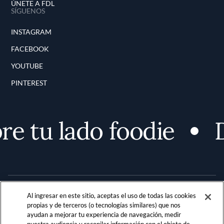
ÚNETE A FDL
SÍGUENOS
INSTAGRAM
FACEBOOK
YOUTUBE
PINTEREST
e tu lado foodie
D
Al ingresar en este sitio, aceptas el uso de todas las cookies
propias y de terceros (o tecnologías similares) que nos
ayudan a mejorar tu experiencia de navegación, medir