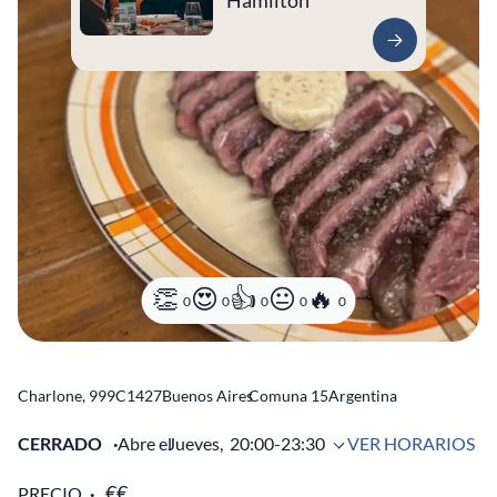
Hamilton
0
0
0
0
0
Charlone, 999
C1427
Buenos Aires
Comuna 15
Argentina
CERRADO
Abre el
Jueves,
20:00-23:30
VER HORARIOS
PRECIO