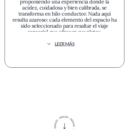
proponiendo una experiencia donde la
acidez, cuidadosa y bien calibrada, se
transforma en hilo conductor. Nada aquí
resulta azaroso: cada elemento del espacio ha
sido seleccionado para resaltar el viaje
sensorial que ofrecen sus platos.
LEER MÁS
Al atravesar el umbral, el contraste entre las
paredes de colores neutros y la madera clara
de las mesas marca de inmediato una
atmósfera contenida, donde la luz compone
pequeños escenarios sobre cada rincón. El
mobiliario minimalista no sacrifica la calidez, y
la discreción del entorno favorece la atención
plena a lo que sucede sobre el plato. El
silencio parece estar orquestado para invitar a
la observación y la espera, potenciando el
desenlace de cada preparación.
La propuesta gastronómica de Ácido
responde a una filosofía de experimentación