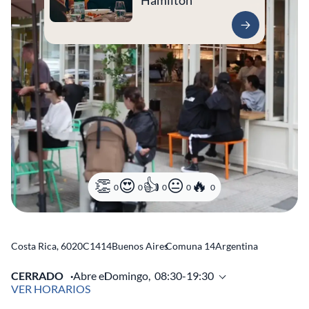
Hamilton
0
0
0
0
0
Costa Rica, 6020
C1414
Buenos Aires
Comuna 14
Argentina
CERRADO
Abre el
Domingo,
08:30-19:30
VER HORARIOS