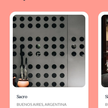
Sacro
S
BUENOS AIRES, ARGENTINA
B