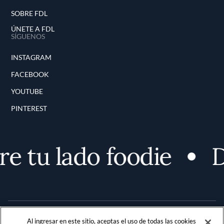
SOBRE FDL
ÚNETE A FDL
SÍGUENOS
INSTAGRAM
FACEBOOK
YOUTUBE
PINTEREST
e tu lado foodie
D
Al ingresar en este sitio, aceptas el uso de todas las cookies