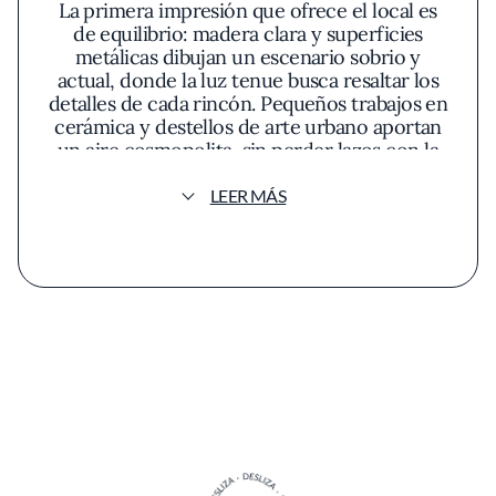
La primera impresión que ofrece el local es
de equilibrio: madera clara y superficies
metálicas dibujan un escenario sobrio y
actual, donde la luz tenue busca resaltar los
detalles de cada rincón. Pequeños trabajos en
cerámica y destellos de arte urbano aportan
un aire cosmopolita, sin perder lazos con la
tradición europea que define el concepto del
restaurante.
LEER MÁS
Al cruzar el umbral, el discreto perfume de
ajo negro en el aire anticipa que el viaje será,
por sobre todo, sensorial. La carta escapa a las
fórmulas habituales del tapeo y encuentra su
identidad propia revisando recetas
emblemáticas con destreza técnica y una
seriedad palpable en el tratamiento de las
materias primas. El respeto absoluto al
producto se despliega en cada elaboración:
mariscos y pescados llegan a la mesa en
formas inesperadas, donde las texturas