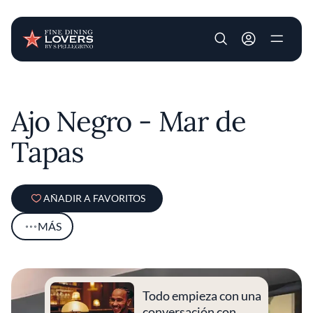
User account m
Pasar al contenido principal
Ajo Negro - Mar de
Tapas
AÑADIR A FAVORITOS
MÁS
Todo empieza con una
conversación con