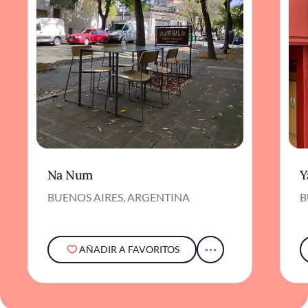
Na Num
Y
BUENOS AIRES, ARGENTINA
B
AÑADIR A FAVORITOS