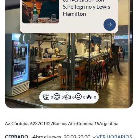
S.Pellegrino y Lewis
Hamilton
0
0
0
0
0
Av. Córdoba, 6237
C1427
Buenos Aires
Comuna 15
Argentina
CERRADO
Abre el
Jueves,
20:00-23:30
VER HORARIOS