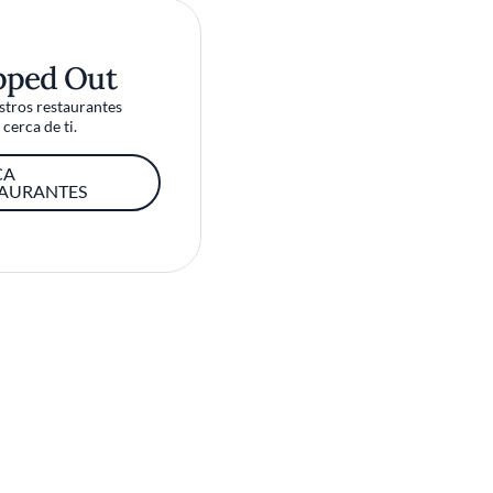
pped Out
tros restaurantes
cerca de ti.
CA
TAURANTES