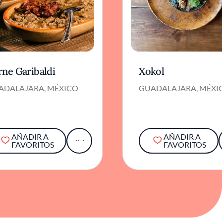
rne Garibaldi
Xokol
ADALAJARA, MÉXICO
GUADALAJARA, MÉXI
AÑADIR A
AÑADIR A
FAVORITOS
FAVORITOS