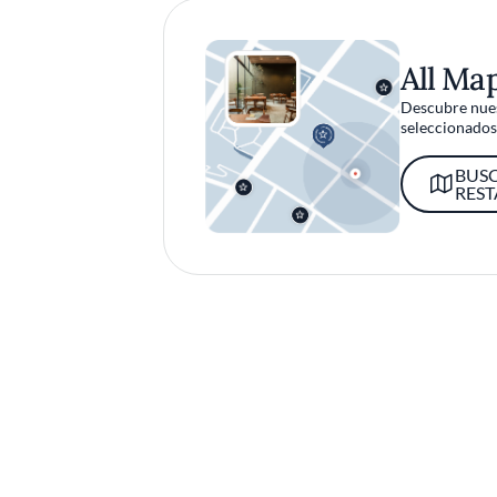
All Ma
Descubre nues
seleccionados 
BUS
RES