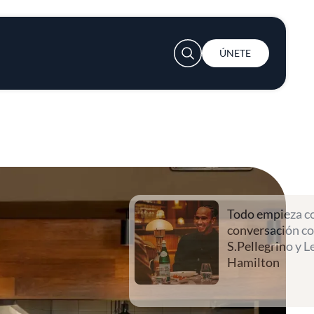
User account menu
ÚNETE
Todo empieza con una
conversación con
S.Pellegrino y Lewis
Hamilton