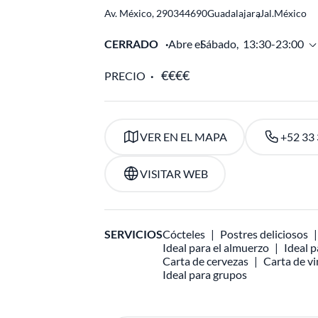
Av. México, 2903
44690
Guadalajara
,
Jal.
México
CERRADO
Abre el
Sábado,
13:30-23:00
PRECIO
VER EN EL MAPA
+52 33
VISITAR WEB
SERVICIOS
Cócteles
Postres deliciosos
Ideal para el almuerzo
Ideal p
Carta de cervezas
Carta de v
Ideal para grupos