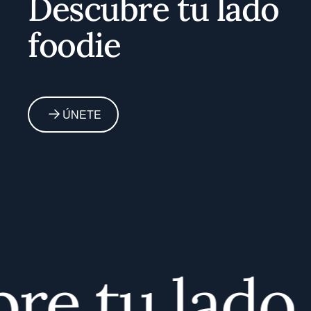
Descubre tu lado
foodie
ÚNETE
e tu lado f