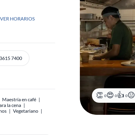
VER HORARIOS
 3615 7400
0
0
0
Maestría en café
ara la cena
inos
Vegetariano