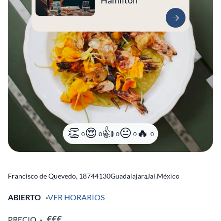
Hamilton
0
0
0
0
0
Francisco de Quevedo, 187
44130
Guadalajara
,
Jal.
México
ABIERTO
VER HORARIOS
PRECIO