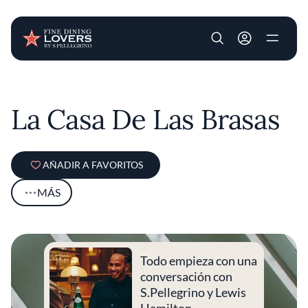
User account m
Pasar al contenido principal
La Casa De Las Brasas
AÑADIR A FAVORITOS
MÁS
Todo empieza con una
conversación con
S.Pellegrino y Lewis