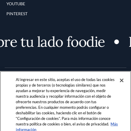
YOUTUBE
PINTEREST
e tu lado foodie
Al ingresar en este sitio, aceptas el uso de todas las cookies
propias y de terceros (o tecnologías similares) que nos
ayudan a mejorar tu experiencia de navegación, medir
nuestra audiencia y recopilar información con el objeto de
Terms and Conditions
PRIVACIDAD
ofrecerte nuestros productos de acuerdo con tus
preferencias. En cualquier momento podrás configurar o
REGLAMENTO DE LA COMUNIDAD
deshabilitar las cookies, haciendo clic en el botón de
“Configuración de cookies”. Para más información conoce
LOCATION & LANGUAGE
nuestra política de cookies o bien, el aviso de privacidad.
Más
información