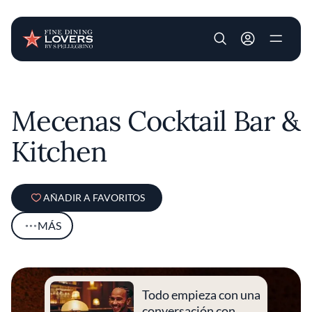
User account m
Pasar al contenido principal
Mecenas Cocktail Bar &
Kitchen
AÑADIR A FAVORITOS
MÁS
Todo empieza con una
conversación con