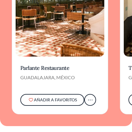
Parlante Restaurante
T
GUADALAJARA, MÉXICO
G
AÑADIR A FAVORITOS