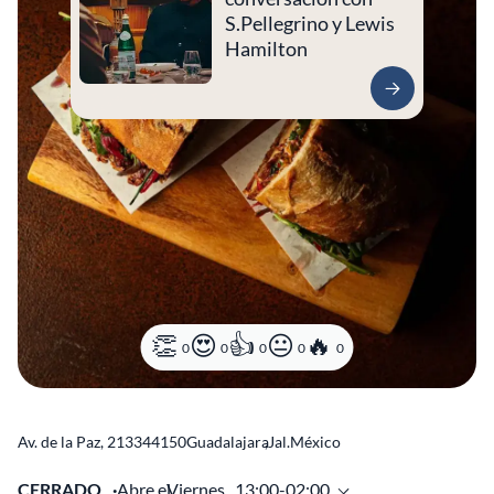
S.Pellegrino y Lewis
Hamilton
0
0
0
0
0
Av. de la Paz, 2133
44150
Guadalajara
,
Jal.
México
CERRADO
Abre el
Viernes,
13:00-02:00