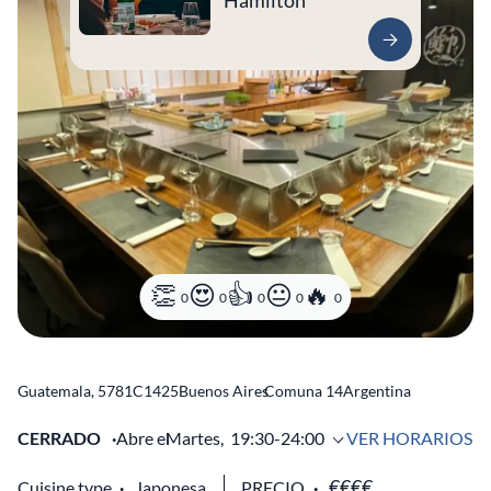
Hamilton
0
0
0
0
0
Guatemala, 5781
C1425
Buenos Aires
Comuna 14
Argentina
CERRADO
Abre el
Martes,
19:30-24:00
VER HORARIOS
Cuisine type
Japonesa
PRECIO