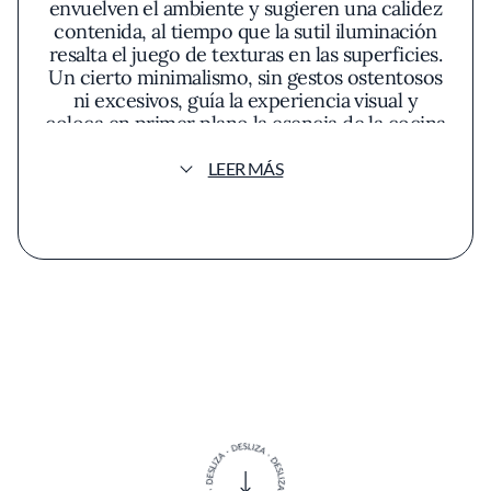
envuelven el ambiente y sugieren una calidez
contenida, al tiempo que la sutil iluminación
resalta el juego de texturas en las superficies.
Un cierto minimalismo, sin gestos ostentosos
ni excesivos, guía la experiencia visual y
coloca en primer plano la esencia de la cocina
nipona.
LEER MÁS
La barra domina el salón y funciona como
escenario central. Allí, la práctica del omakase
—ese acto de confianza en la mano y criterio
del itamae— trasciende la mera degustación y
se torna diálogo entre técnica y producto. La
filosofía del chef gravita en torno a la
interpretación contemporánea de la tradición
japonesa, entendida aquí como respeto a la
estacionalidad y a la integridad de los
ingredientes, pero también como una
posibilidad de matizar cada pieza con gestos
personales y ligeros desvíos creativos.