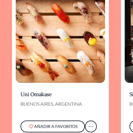
Uni Omakase
S
BUENOS AIRES, ARGENTINA
B
AÑADIR A FAVORITOS