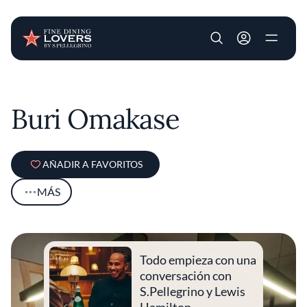
User account m
Pasar al contenido principal
Buri Omakase
AÑADIR A FAVORITOS
MÁS
Todo empieza con una
conversación con
S.Pellegrino y Lewis