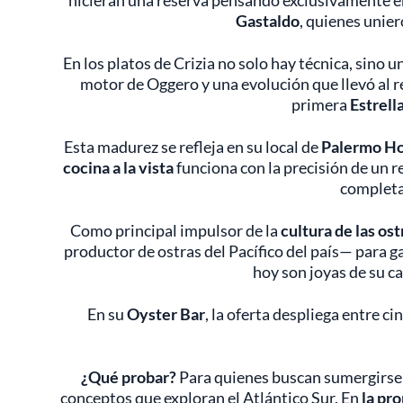
hicieran una reserva pensando exclusivamente 
Gastaldo
, quienes unier
En los platos de Crizia no solo hay técnica, sino u
motor de Oggero y una evolución que llevó al r
primera
Estrell
Esta madurez se refleja en su local de
Palermo H
cocina a la vista
funciona con la precisión de un r
completan
Como principal impulsor de la
cultura de las ost
productor de ostras del Pacífico del país— para g
hoy son joyas de su ca
En su
Oyster Bar
, la oferta despliega entre c
¿Qué probar?
Para quienes buscan sumergirse p
conceptos que exploran el Atlántico Sur. En
la pro