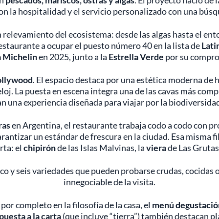
en
pescados, mariscos, ostras y algas
. El proyecto nació de 
on la hospitalidad y el servicio personalizado con una bús
n relevamiento del ecosistema: desde las algas hasta el ento
estaurante a ocupar el puesto número 40 en la lista de
Lati
a Michelin
en 2025, junto a la
Estrella Verde
por su compro
ollywood
. El espacio destaca por una estética moderna de h
eloj. La puesta en escena integra una de las cavas más comp
 una experiencia diseñada para viajar por la biodiversidad
ras
en Argentina, el restaurante trabaja codo a codo con p
arantizar un estándar de frescura en la ciudad. Esa misma f
rta: el
chipirón
de las Islas Malvinas, la
viera
de Las Grutas
inco y seis variedades que pueden probarse crudas, cocidas 
innegociable de la visita.
or completo en la filosofía de la casa, el
menú degustació
puesta a la carta
(que incluye “tierra”) también destacan p