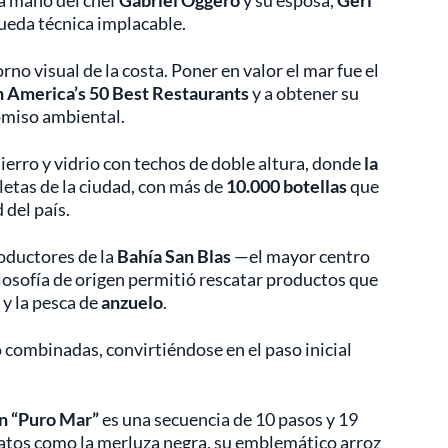
la mano del chef
Gabriel Oggero
y su esposa,
Geri
queda técnica implacable.
rno visual de la costa. Poner en valor el mar fue el
n America’s 50 Best Restaurants
y a obtener su
miso ambiental.
ierro y vidrio con techos de doble altura, donde
la
letas de la ciudad, con más de
10.000 botellas
que
 del país.
roductores de la
Bahía San Blas
—el mayor centro
ilosofía de origen permitió rescatar productos que
 y la pesca de
anzuelo
.
o combinadas, convirtiéndose en el paso inicial
n “Puro Mar”
es una secuencia de 10 pasos y 19
latos como la merluza negra, su emblemático arroz