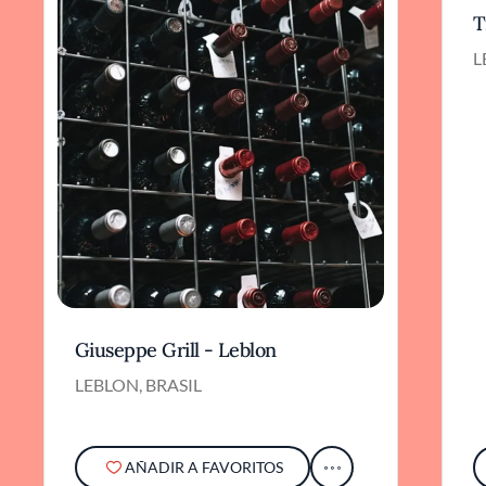
T
L
Giuseppe Grill - Leblon
LEBLON, BRASIL
AÑADIR A FAVORITOS