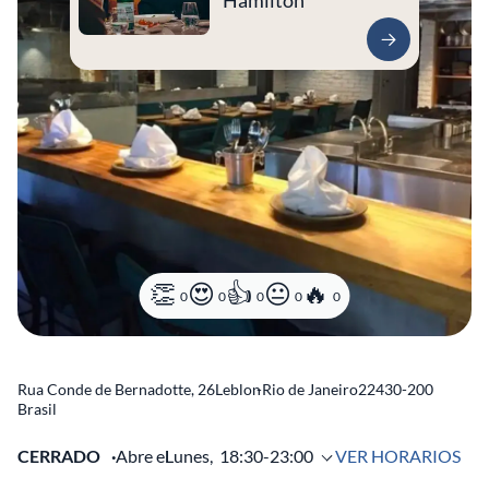
Hamilton
0
0
0
0
0
Rua Conde de Bernadotte, 26
Leblon
-
Rio de Janeiro
22430-200
Brasil
CERRADO
Abre el
Lunes,
18:30-23:00
VER HORARIOS