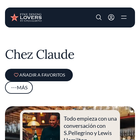
User account m
Pasar al contenido principal
Chez Claude
AÑADIR A FAVORITOS
MÁS
Todo empieza con una
conversación con
S.Pellegrino y Lewis