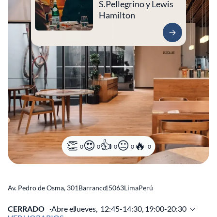
S.Pellegrino y Lewis
Hamilton
0
0
0
0
0
Av. Pedro de Osma, 301
Barranco
15063
Lima
Perú
CERRADO
Abre el
Jueves,
12:45-14:30, 19:00-20:30