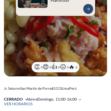
Hamilton
0
0
0
0
0
Jr. Saturno
San Martín de Porres
15113
Lima
Perú
CERRADO
Abre el
Domingo,
11:00-16:00
VER HORARIOS