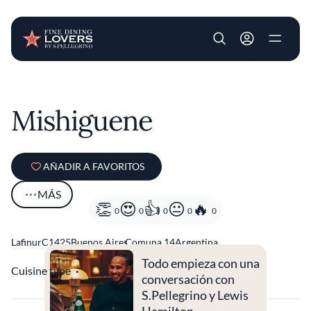
User account m
Pasar al contenido principal
Mishiguene
AÑADIR A FAVORITOS
MÁS
0
0
0
0
0
Lafinur
C1425
Buenos Aires
Comuna 14
Argentina
Todo empieza con una
Cuisine type
Israelí
conversación con
S.Pellegrino y Lewis