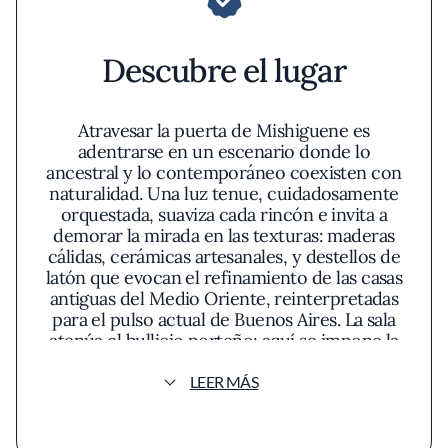
Descubre el lugar
Atravesar la puerta de Mishiguene es
adentrarse en un escenario donde lo
ancestral y lo contemporáneo coexisten con
naturalidad. Una luz tenue, cuidadosamente
orquestada, suaviza cada rincón e invita a
demorar la mirada en las texturas: maderas
cálidas, cerámicas artesanales, y destellos de
latón que evocan el refinamiento de las casas
antiguas del Medio Oriente, reinterpretadas
para el pulso actual de Buenos Aires. La sala
atenúa el bullicio porteño; aquí se impone la
pausa, casi como un preámbulo litúrgico al
rito de la mesa.
LEER MÁS
La propuesta gastronómica escapa a clisés y