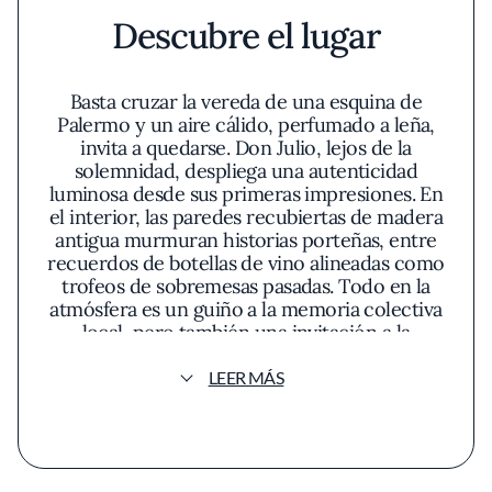
Descubre el lugar
Basta cruzar la vereda de una esquina de
Palermo y un aire cálido, perfumado a leña,
invita a quedarse. Don Julio, lejos de la
solemnidad, despliega una autenticidad
luminosa desde sus primeras impresiones. En
el interior, las paredes recubiertas de madera
antigua murmuran historias porteñas, entre
recuerdos de botellas de vino alineadas como
trofeos de sobremesas pasadas. Todo en la
atmósfera es un guiño a la memoria colectiva
local, pero también una invitación a la
experiencia sensorial: la luz tenue resalta los
destellos anaranjados de las brasas,
LEER MÁS
protagonistas indiscutibles del universo Don
Julio.
La cocina abierta no solo expone el fuego,