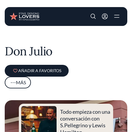
User account m
Pasar al contenido principal
Don Julio
AÑADIR A FAVORITOS
MÁS
Todo empieza con una
conversación con
S.Pellegrino y Lewis