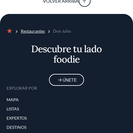
VOLVER ARRIBA
firmemente plantada en la raíz de la tradición
parrillera.
Restaurantes
Don Julio
Inicio
Descubre tu lado
foodie
ÚNETE
EXPLORAR POR
MAPA
LISTAS
EXPERTOS
DESTINOS