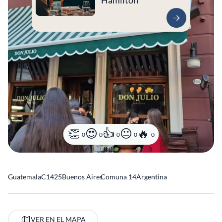
Hamilton
0
0
0
0
0
Guatemala
C1425
Buenos Aires
Comuna 14
Argentina
VER EN EL MAPA