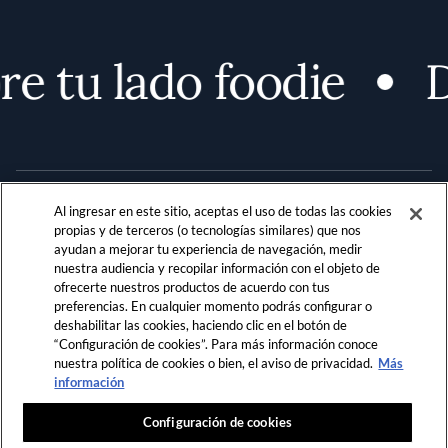
e tu lado foodie
D
Al ingresar en este sitio, aceptas el uso de todas las cookies
propias y de terceros (o tecnologías similares) que nos
ayudan a mejorar tu experiencia de navegación, medir
nuestra audiencia y recopilar información con el objeto de
Terms and Conditions
PRIVACIDAD
ofrecerte nuestros productos de acuerdo con tus
preferencias. En cualquier momento podrás configurar o
REGLAMENTO DE LA COMUNIDAD
deshabilitar las cookies, haciendo clic en el botón de
“Configuración de cookies”. Para más información conoce
LOCATION & LANGUAGE
nuestra política de cookies o bien, el aviso de privacidad.
Más
información
LATAM
Configuración de cookies