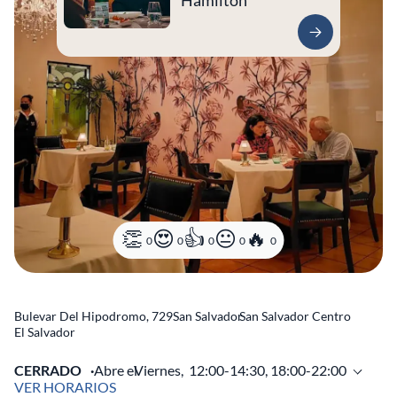
Hamilton
0
0
0
0
0
Bulevar Del Hipodromo, 729
San Salvador
San Salvador Centro
El Salvador
CERRADO
Abre el
Viernes,
12:00-14:30, 18:00-22:00
VER HORARIOS