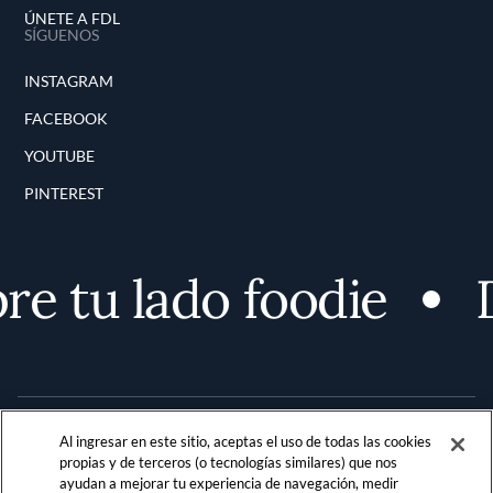
ÚNETE A FDL
SÍGUENOS
INSTAGRAM
FACEBOOK
YOUTUBE
PINTEREST
e tu lado foodie
D
Al ingresar en este sitio, aceptas el uso de todas las cookies
propias y de terceros (o tecnologías similares) que nos
ayudan a mejorar tu experiencia de navegación, medir