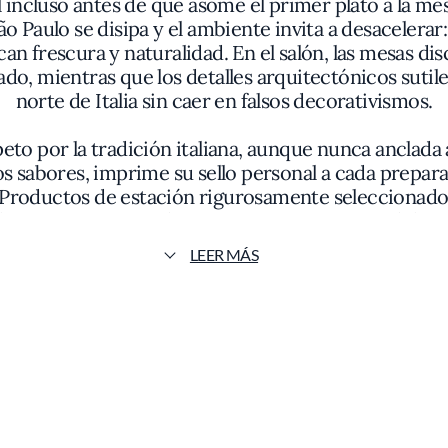
incluso antes de que asome el primer plato a la mesa
o Paulo se disipa y el ambiente invita a desacelerar: 
can frescura y naturalidad. En el salón, las mesas
do, mientras que los detalles arquitectónicos sutil
norte de Italia sin caer en falsos decorativismos.
o por la tradición italiana, aunque nunca anclada a la
los sabores, imprime su sello personal a cada prepara
. Productos de estación rigurosamente seleccionad
ales con texturas sedosas —cuyo mero aroma delata 
o huidizo entre la untuosidad y el grano al dente p
LEER MÁS
 reside en la pureza de sus ejecuciones. El risotto
 que se presenta: la intensidad matizada del vegetal,
dar la contundencia de la memoria gustativa. Detalle
roducto y acabados deliberadamente sencillos, refue
onductor es la sobriedad consciente que esquiva el ar
a, con una iluminación calculada que realza silenc