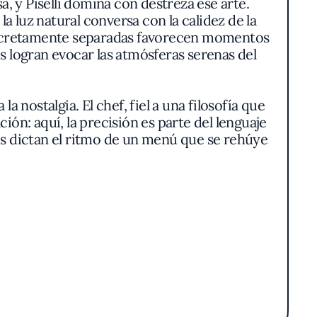
, y Piselli domina con destreza ese arte.
la luz natural conversa con la calidez de la
 discretamente separadas favorecen momentos
es logran evocar las atmósferas serenas del
 nostalgia. El chef, fiel a una filosofía que
ción: aquí, la precisión es parte del lenguaje
os dictan el ritmo de un menú que se rehúye
el dominio de la técnica— hasta risottos que
erfectamente calibrado.
 de alcachofas aparece como emblema no por
 su frescura sostenida, el contraste con la
s como servidos en vajilla de corte clásico,
rzan esa búsqueda de autenticidad. En cada
tificio gratuito.
iosamente los tonos dorados de los aceites y