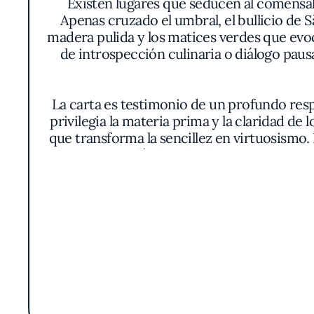
Existen lugares que seducen al comensal 
Apenas cruzado el umbral, el bullicio de Sã
madera pulida y los matices verdes que evo
de introspección culinaria o diálogo pausa
La carta es testimonio de un profundo respet
privilegia la materia prima y la claridad de 
que transforma la sencillez en virtuosismo
a concesiones fáciles: desde pastas artesan
alcanzan ese equilibri
Uno de los grandes distintivos de Piselli
osadía, sino por la dignidad y respeto con
cremosidad del arroz, todo sirve para recor
colores que resaltan la naturalidad del p
plato, el hilo c
La atmósfera acompaña la propuesta culinari