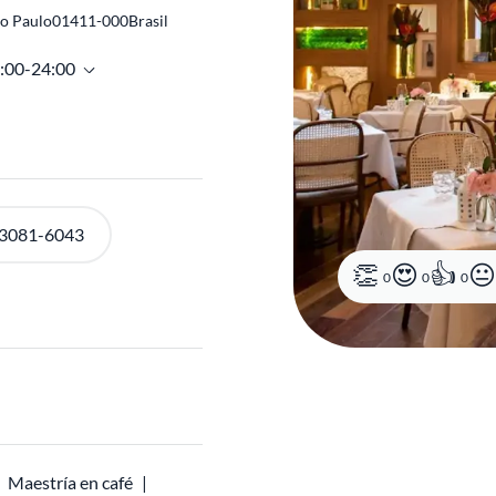
o Paulo
01411-000
Brasil
9:00-24:00
0
0
0
 3081-6043
Maestría en café