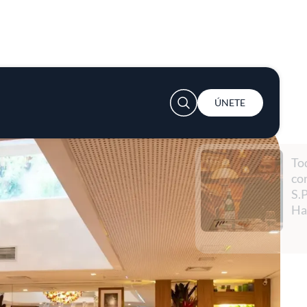
User account menu
ÚNETE
Todo empieza con una
conversación con
S.Pellegrino y Lewis
Hamilton