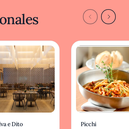
onales
va e Dito
Picchi