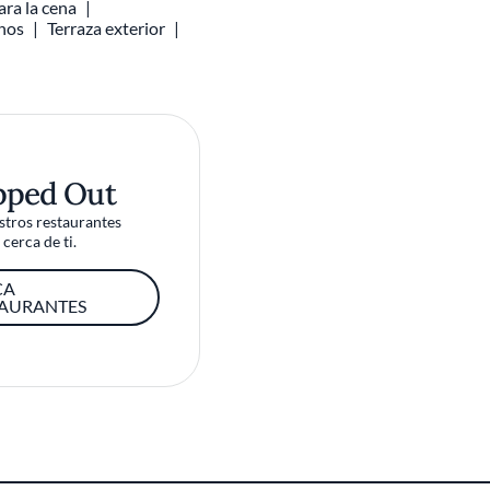
ara la cena
inos
Terraza exterior
pped Out
tros restaurantes
cerca de ti.
CA
TAURANTES