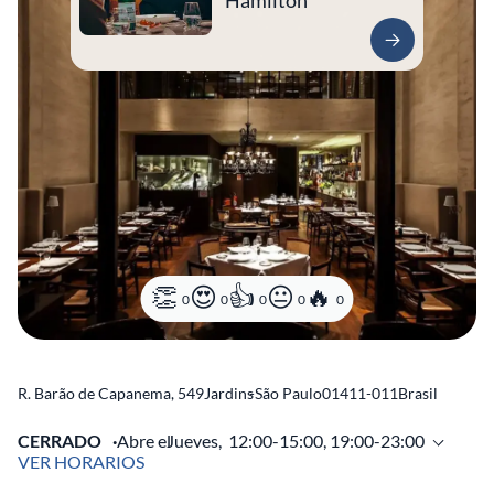
Hamilton
0
0
0
0
0
R. Barão de Capanema, 549
Jardins
-
São Paulo
01411-011
Brasil
CERRADO
Abre el
Jueves,
12:00-15:00, 19:00-23:00
VER HORARIOS