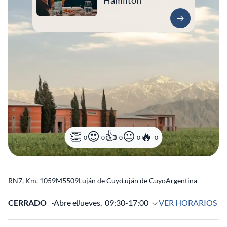
Hamilton
0
0
0
0
0
RN7, Km. 1059
M5509
Luján de Cuyo
Luján de Cuyo
Argentina
CERRADO
Abre el
Jueves,
09:30-17:00
VER HORARIOS