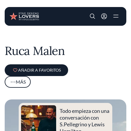
User account m
Pasar al contenido principal
Ruca Malen
AÑADIR A FAVORITOS
MÁS
Todo empieza con una
conversación con
S.Pellegrino y Lewis