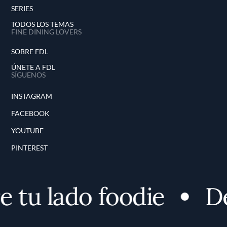
SERIES
TODOS LOS TEMAS
FINE DINING LOVERS
SOBRE FDL
ÚNETE A FDL
SÍGUENOS
INSTAGRAM
FACEBOOK
YOUTUBE
PINTEREST
tu lado foodie
Des