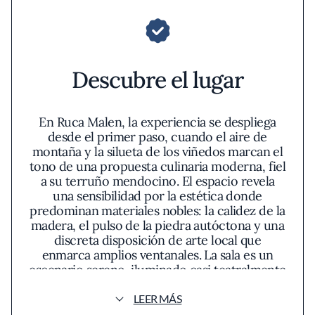
Descubre el lugar
En Ruca Malen, la experiencia se despliega
desde el primer paso, cuando el aire de
montaña y la silueta de los viñedos marcan el
tono de una propuesta culinaria moderna, fiel
a su terruño mendocino. El espacio revela
una sensibilidad por la estética donde
predominan materiales nobles: la calidez de la
madera, el pulso de la piedra autóctona y una
discreta disposición de arte local que
enmarca amplios ventanales. La sala es un
escenario sereno, iluminado casi teatralmente
por la luz natural que recorre el Valle de
Luján de Cuyo y resalta la intensidad del
LEER MÁS
verde y el contorno de la cordillera.