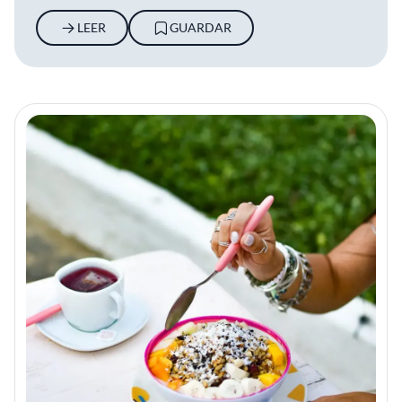
atestigua la atención al detalle y el rigor.
LEER
GUARDAR
Ruca Malen privilegia así un equilibrio entre
innovación y tradición, reflejado tanto en su
carta como en la atmósfera del lugar; una
invitación a contemplar y saborear el paisaje
mendocino desde una perspectiva fresca y
depurada.