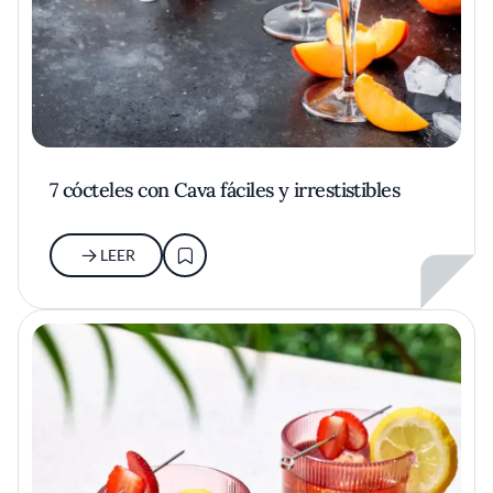
7 cócteles con Cava fáciles y irrestistibles
LEER