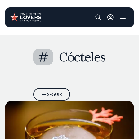
User account m
Pasar al contenido principal
#
Cócteles
SEGUIR