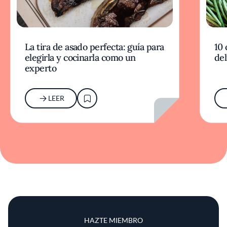
La tira de asado perfecta: guía para
10 
elegirla y cocinarla como un
del
experto
LEER
HAZTE MIEMBRO