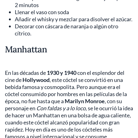
2 minutos
Llenar el vaso con soda
Añadir el whisky y mezclar para disolver el azúcar.
Decorar con cáscara de naranja o algún otro
cítrico.
Manhattan
En las décadas de
1930 y 1940
con el esplendor del
cine de
Hollywood
, este cóctel se convirtió en una
bebida famosa y cosmopolita. Pero aunque era el
cóctel consumido por hombres en las películas de la
época, no fue hasta que a
Marilyn Monroe
, con su
personaje en
Con faldas y a lo loco,
se le ocurrió la idea
de hacer un Manhattan en una bolsa de agua caliente,
cuando este cóctel alcanzó popularidad con gran
rapidez. Hoy en día es uno de los cócteles más
famosos a nivel internacional y se consume