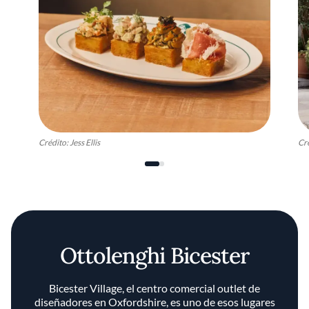
Crédito: Jess Ellis
Cr
Ottolenghi Bicester
Bicester Village, el centro comercial outlet de
diseñadores en Oxfordshire, es uno de esos lugares