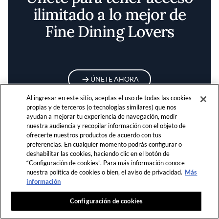
ilimitado a lo mejor de
Fine Dining Lovers
ÚNETE AHORA
Al ingresar en este sitio, aceptas el uso de todas las cookies
propias y de terceros (o tecnologías similares) que nos
ayudan a mejorar tu experiencia de navegación, medir
nuestra audiencia y recopilar información con el objeto de
ofrecerte nuestros productos de acuerdo con tus
preferencias. En cualquier momento podrás configurar o
VOLVER ARRIBA
deshabilitar las cookies, haciendo clic en el botón de
“Configuración de cookies”. Para más información conoce
nuestra política de cookies o bien, el aviso de privacidad.
Más
¡No te lo pierdas!
Regístrate ahora para obtener
información
acceso ilimitado a las historias seleccionadas de
FDL.
Explorar
Configuración de cookies
ÚNETE AHORA
o
ACCEDER
Inicio
5 de Julio de 2026, Silverstone: Desde Pubs Aco...