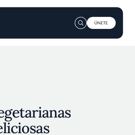
User account menu
ÚNETE
egetarianas
eliciosas