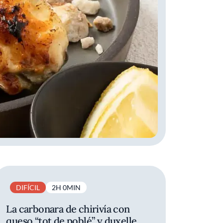
DIFÍCIL
2H 0MIN
La carbonara de chirivía con
queso “tot de poblé” y duxelle