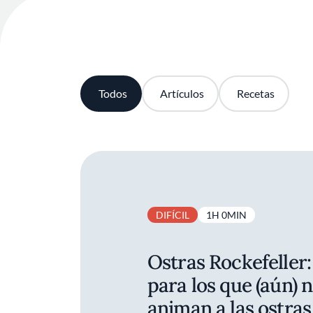
Todos
Artículos
Recetas
DIFÍCIL
1H 0MIN
Ostras Rockefeller:
para los que (aún) n
animan a las ostras