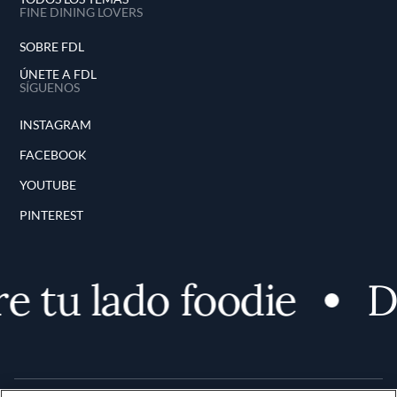
FINE DINING LOVERS
SOBRE FDL
ÚNETE A FDL
SÍGUENOS
INSTAGRAM
FACEBOOK
YOUTUBE
PINTEREST
tu lado foodie
De