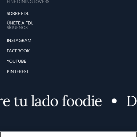
FINE DINING LOVERS
SOBRE FDL
ÚNETE A FDL
SÍGUENOS
INSTAGRAM
FACEBOOK
YOUTUBE
PINTEREST
 tu lado foodie
De