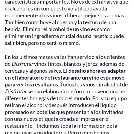
características importantes. No es de extrañar, ya que
el alcohol es un compuesto volátil que ayuda
enormemente a los vinos a liberar mejor sus aromas.
También contribuye al cuerpo y la textura de una
bebida. Eliminar el alcohol de un vino es como
eliminar un ingrediente crucial de una receta: puede
salir bien, pero no será lo mismo.
En los últimos meses ya les han servido a los clientes
de
Disfrutar
vinos tintos, blancos y jerez, además de
cervezas y algunos sakes.
El desafío ahora es adaptar
en el laboratorio del restaurante un vino espumoso
para ver los resultados
. Todos los vinos sin alcohol de
Disfrutar
se han elaborado de forma convencional en
diferentes bodegas de todo el mundo. Pol y su equipo
retiran el alcohol y después introducen el líquido
procesado en botellas que presentan a los invitados
con una nueva etiqueta creada e impresa en el
restaurante. "Incluimos toda la información de la
región, uvas y productores. Pero como hemos