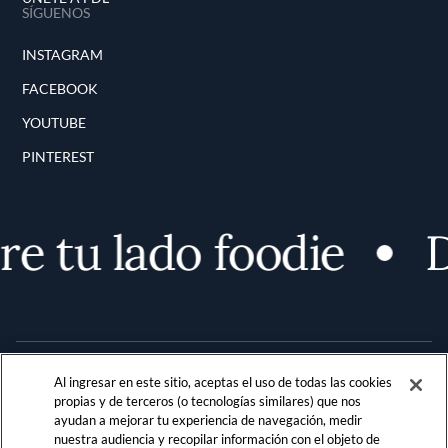
SÍGUENOS
INSTAGRAM
FACEBOOK
YOUTUBE
PINTEREST
e tu lado foodie
D
Al ingresar en este sitio, aceptas el uso de todas las cookies
propias y de terceros (o tecnologías similares) que nos
ayudan a mejorar tu experiencia de navegación, medir
nuestra audiencia y recopilar información con el objeto de