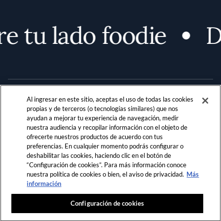
 tu lado foodie
De
Al ingresar en este sitio, aceptas el uso de todas las cookies
propias y de terceros (o tecnologías similares) que nos
ayudan a mejorar tu experiencia de navegación, medir
nuestra audiencia y recopilar información con el objeto de
Terms and Conditions
PRIVACIDAD
ofrecerte nuestros productos de acuerdo con tus
preferencias. En cualquier momento podrás configurar o
REGLAMENTO DE LA COMUNIDAD
deshabilitar las cookies, haciendo clic en el botón de
“Configuración de cookies”. Para más información conoce
LOCATION & LANGUAGE
nuestra política de cookies o bien, el aviso de privacidad.
Más
¡No te lo pierdas!
Regístrate ahora para obtener
información
acceso ilimitado a las historias seleccionadas de
LATAM
FDL.
Configuración de cookies
ÚNETE AHORA
o
ACCEDER