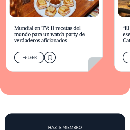
Mundial en TV: 11 recetas del
“El
mundo para un watch party de
ese
verdaderos aficionados
Cat
LEER
HAZTE MIEMBRO