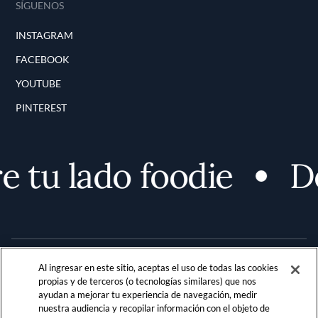
SÍGUENOS
INSTAGRAM
FACEBOOK
YOUTUBE
PINTEREST
tu lado foodie
Des
Al ingresar en este sitio, aceptas el uso de todas las cookies
propias y de terceros (o tecnologías similares) que nos
ayudan a mejorar tu experiencia de navegación, medir
nuestra audiencia y recopilar información con el objeto de
Terms and Conditions