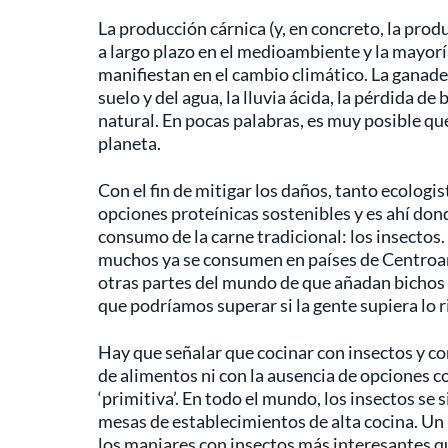
La producción cárnica (y, en concreto, la produ
a largo plazo en el medioambiente y la mayorí
manifiestan en el cambio climático. La ganad
suelo y del agua, la lluvia ácida, la pérdida d
natural. En pocas palabras, es muy posible q
planeta.
Con el fin de mitigar los daños, tanto ecolog
opciones proteínicas sostenibles y es ahí don
consumo de la carne tradicional: los insectos
muchos ya se consumen en países de Centroamé
otras partes del mundo de que añadan bichos
que podríamos superar si la gente supiera lo r
Hay que señalar que cocinar con insectos y c
de alimentos ni con la ausencia de opciones c
‘primitiva’. En todo el mundo, los insectos se
mesas de establecimientos de alta cocina. Un
los manjares con insectos más interesantes q