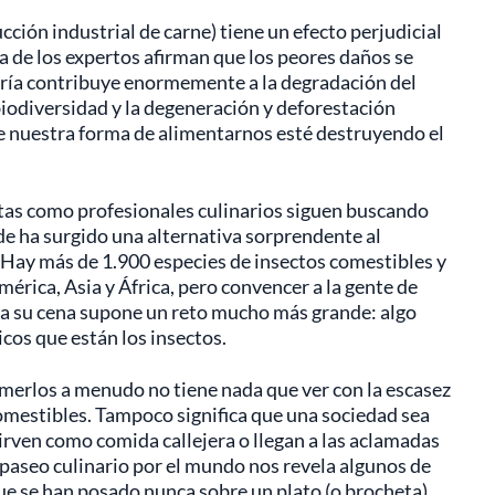
cción industrial de carne) tiene un efecto perjudicial
a de los expertos afirman que los peores daños se
ería contribuye enormemente a la degradación del
e biodiversidad y la degeneración y deforestación
ue nuestra forma de alimentarnos esté destruyendo el
istas como profesionales culinarios siguen buscando
de ha surgido una alternativa sorprendente al
. Hay más de 1.900 especies de insectos comestibles y
rica, Asia y África, pero convencer a la gente de
 a su cena supone un reto mucho más grande: algo
icos que están los insectos.
omerlos a menudo no tiene nada que ver con la escasez
omestibles. Tampoco significa que una sociedad sea
 sirven como comida callejera o llegan a las aclamadas
 paseo culinario por el mundo nos revela algunos de
ue se han posado nunca sobre un plato (o brocheta).