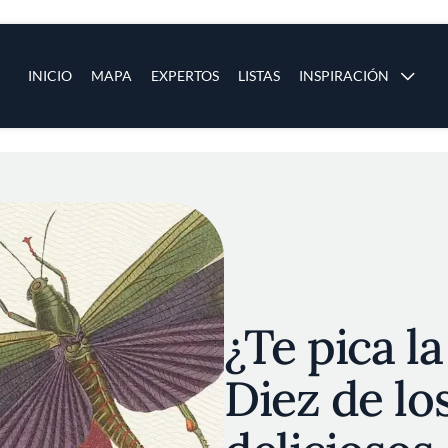
ias
Main navigation
INICIO
MAPA
EXPERTOS
LISTAS
INSPIRACIÓN
Pasar al contenido principal
os
¿Te pica l
Diez de lo