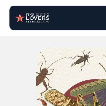
Opinión y notic
Recetas
Consejos y truc
Series