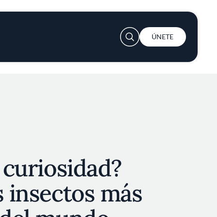
User account menu
ÚNETE
a curiosidad?
s insectos más