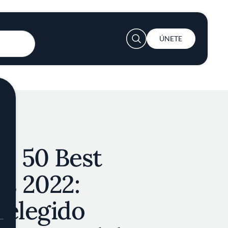
chefs del mundo y
amantes de la
User
ÚNETE
account
cubre selecciones
menu
eriencias curadas
ompartida por el
s 50 Best
s 2022:
 elegido