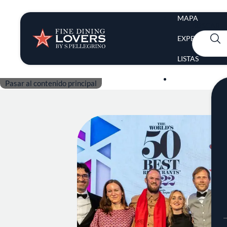
navigation
Opinión y notic
MAPA
BUSCAR
EXPERTOS
Recetas
LISTAS
INSPIRACIÓN
Pasar al contenido principal
Consejos y truc
Series