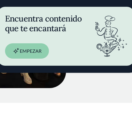
mejor rest
mundo
Encuentra contenido
que te encantará
18 JUL 2022
EMPEZAR
POR
FINE DINING LOVERS
REDACCIÓN