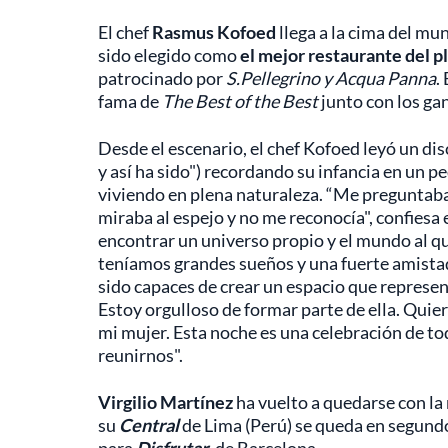
El chef
Rasmus Kofoed
llega a la cima del mu
sido elegido como
el mejor restaurante del p
patrocinado por
S.Pellegrino y Acqua Panna
.
fama de
The Best of the Best
junto con los gan
Desde el escenario, el chef Kofoed leyó un dis
y así ha sido") recordando su infancia en un p
viviendo en plena naturaleza. “Me preguntab
miraba al espejo y no me reconocía", confiesa
encontrar un universo propio y el mundo al q
teníamos grandes sueños y una fuerte amistad
sido capaces de crear un espacio que representa
Estoy orgulloso de formar parte de ella. Quie
mi mujer. Esta noche es una celebración de to
reunirnos".
Virgilio Martínez
ha vuelto a quedarse con la m
su
Central
de Lima (Perú) se queda en segundo