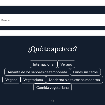
ias
con los mejores 
con apasionados 
gastronomía. Des
de expertos, exp
y una obsesión c
os
buen vivir.
¿Qué te apetece?
Internacional
Verano
ENTRAR
ÚNETE
The World'
Amante de los sabores de temporada
Lunes sin carne
Vegana
Vegetariana
Moderna o alta cocina moderna
Restaurant
Comida vegetariana
Geranium,
O