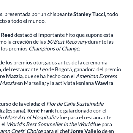
s, presentada por un chispeante
Stanley Tucci
, todo
ecto a todo el mundo.
 Reed
destacó el importante hito que supone esta
mo la creación de las
50 Best Recovery
durante las
 los premios
Champions of Change
.
de los premios otorgados antes de la ceremonia
a,
del
restaurante
Leo
de Bogotá, ganadora del premio
re Mazzia
,
que se ha hecho con el
American Express
 Mazzia
en Marsella
;
y la
activista keniana
Wawira
urso de la velada: el
Flor de Caña Sustainable
iz (España),
René Frank
fue galardonado
con el
n Mare Art of Hospitality
fue
para el restaurante
 el
World’s Best Sommelier in the World
fue para
Damn Chefs’ Choice
para el chef
Jorge Vallejo
de en