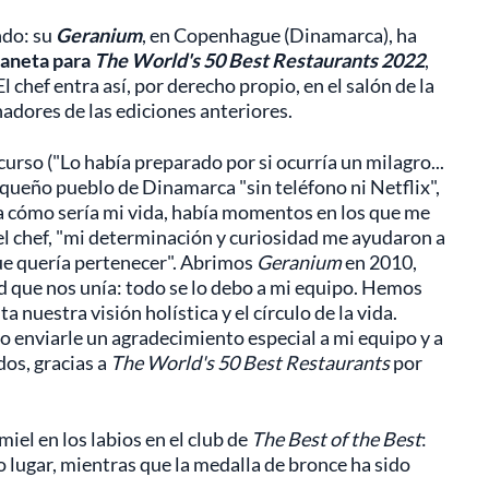
ndo: su
Geranium
, en Copenhague (Dinamarca), ha
laneta para
The World's 50 Best Restaurants 2022
,
 El chef entra así, por derecho propio, en el salón de la
adores de las ediciones anteriores.
curso ("Lo había preparado por si ocurría un milagro...
equeño pueblo de Dinamarca "sin teléfono ni Netflix",
a cómo sería mi vida, había momentos en los que me
 el chef, "mi determinación y curiosidad me ayudaron a
ue quería pertenecer". Abrimos
Geranium
en 2010,
 que nos unía: todo se lo debo a mi equipo. Hemos
 nuestra visión holística y el círculo de la vida.
ro enviarle un agradecimiento especial a mi equipo y a
dos, gracias a
The World's 50 Best Restaurants
por
iel en los labios en el club de
The Best of the Best
:
 lugar, mientras que la medalla de bronce ha sido