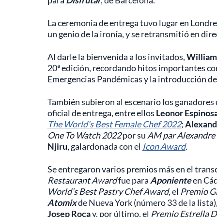
para
Disfrutar
, de Barcelona.
La ceremonia de entrega tuvo lugar en Londre
un genio de la ironía, y se retransmitió en dir
Al darle la bienvenida a los invitados,
William
20ª edición, recordando hitos importantes co
Emergencias Pandémicas y la introducción de
También subieron al escenario los ganadores 
oficial de entrega, entre ellos
Leonor Espinos
The World's Best Female Chef 2022
;
Alexand
One To Watch 2022
por su
AM par Alexandre
Njiru,
galardonada con el
Icon Award
.
Se entregaron varios premios más en el transc
Restaurant Award
fue para
Aponiente
en Cád
World’s Best Pastry Chef Award
, el
Premio
Gi
Atomix
de Nueva York (número 33 de la lista),
Josep Roca
y, por último, el
Premio
Estrella 