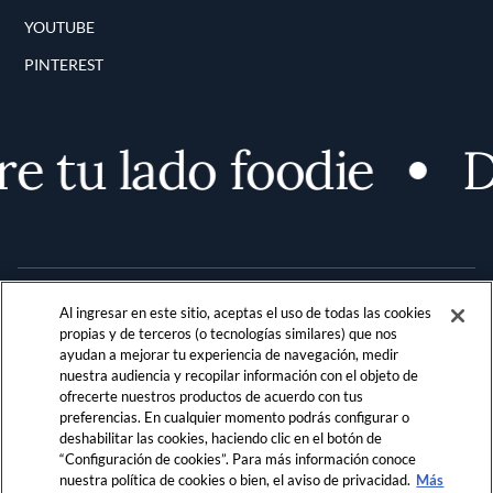
YOUTUBE
PINTEREST
 tu lado foodie
De
Al ingresar en este sitio, aceptas el uso de todas las cookies
propias y de terceros (o tecnologías similares) que nos
ayudan a mejorar tu experiencia de navegación, medir
nuestra audiencia y recopilar información con el objeto de
Terms and Conditions
PRIVACIDAD
ofrecerte nuestros productos de acuerdo con tus
preferencias. En cualquier momento podrás configurar o
REGLAMENTO DE LA COMUNIDAD
deshabilitar las cookies, haciendo clic en el botón de
“Configuración de cookies”. Para más información conoce
LOCATION & LANGUAGE
nuestra política de cookies o bien, el aviso de privacidad.
Más
¡No te lo pierdas!
Regístrate ahora para obtener