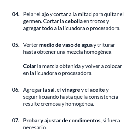
04.
Pelar el
ajo
y cortar a la mitad para quitar el
germen. Cortar la
cebolla
en trozos y
agregar todo a la licuadora o procesadora.
05.
Verter
medio de vaso de agua
y triturar
hasta obtener una mezcla homogénea.
Colar
la mezcla obtenida y volver a colocar
en la licuadora o procesadora.
06.
Agregar la
sal
, el
vinagre
y el
aceite
y
seguir licuando hasta que la consistencia
resulte cremosa y homogénea.
07.
Probar y ajustar de condimentos
, si fuera
necesario.