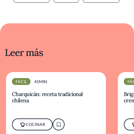
Leer más
FÁCIL
45MIN
FÁ
Charquicán: receta tradicional
Brig
chilena
cre
COCINAR