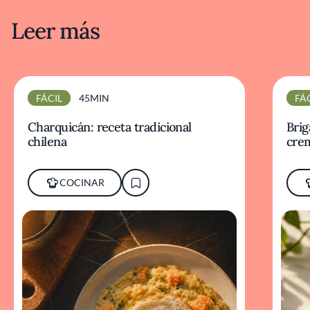
Leer más
FÁCIL
45MIN
FÁ
Charquicán: receta tradicional
Brig
chilena
cre
COCINAR