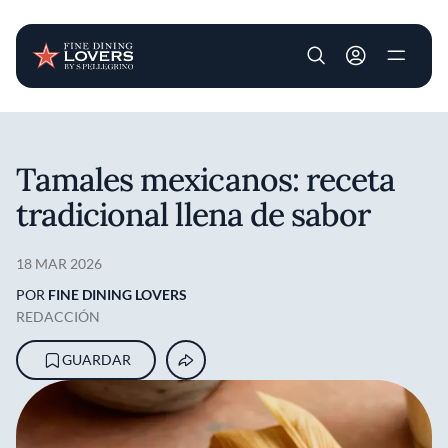
User account m
Pasar al contenido principal
Tamales mexicanos: receta
tradicional llena de sabor
18 MAR 2026
POR
FINE DINING LOVERS
REDACCIÓN
GUARDAR