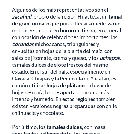
Algunos de los más representativos son el
zacahuil
, propio de la región Huasteca, un
tamal
de gran formato
que puede llegar a medir varios
metros y se cuece en
horno de tierra
, en general
con ocasión de celebraciones importantes; las
corundas
michoacanas, triangulares y
envueltas en hojas de la planta del maíz, con
salsa de jitomate, crema y queso, y los
uchepos
,
tamales dulces de elote frescos del mismo
estado. En el sur del país, especialmente en
Oaxaca, Chiapas y la Península de Yucatán, es
común utilizar
hojas de plátano
en lugar de
hojas de maíz, lo que aporta un aroma más
intenso y húmedo. En estas regiones también
existen versiones negras preparadas con chile
chilhuacle y chocolate.
Por último, los
tamales dulces
, con masa
endulzada y rellenos de frutas, pasas o