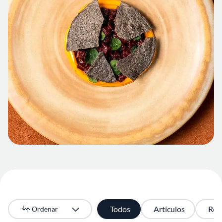
Todos
Artículos
Rec
Ordenar
Más recientes