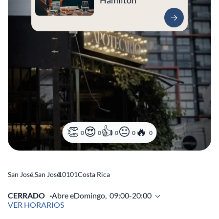
Hamilton
0
0
0
0
0
San José
,
San José
10101
Costa Rica
CERRADO
Abre el
Domingo,
09:00-20:00
VER HORARIOS