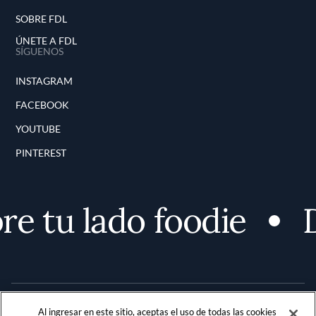
SOBRE FDL
ÚNETE A FDL
SÍGUENOS
INSTAGRAM
FACEBOOK
YOUTUBE
PINTEREST
e tu lado foodie
D
Al ingresar en este sitio, aceptas el uso de todas las cookies