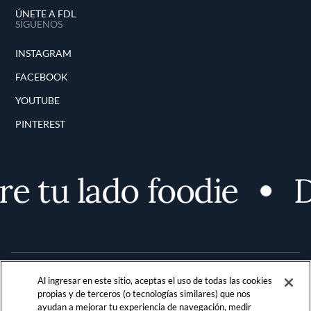
ÚNETE A FDL
SÍGUENOS
INSTAGRAM
FACEBOOK
YOUTUBE
PINTEREST
e tu lado foodie
D
Al ingresar en este sitio, aceptas el uso de todas las cookies
propias y de terceros (o tecnologías similares) que nos
ayudan a mejorar tu experiencia de navegación, medir