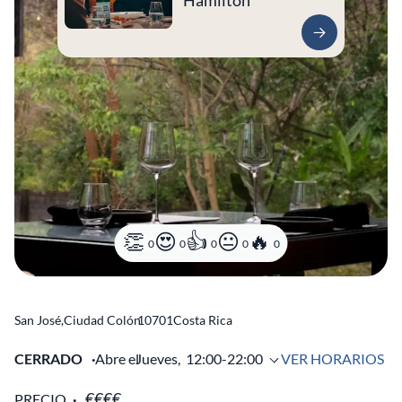
Hamilton
0
0
0
0
0
San José
,
Ciudad Colón
10701
Costa Rica
CERRADO
Abre el
Jueves,
12:00-22:00
VER HORARIOS
PRECIO