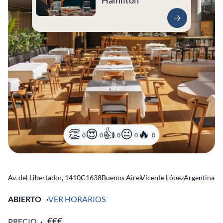
Hamilton
0
0
0
0
0
Av. del Libertador, 1410
C1638
Buenos Aires
Vicente López
Argentina
ABIERTO
VER HORARIOS
PRECIO