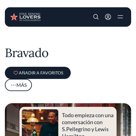
User account m
Pasar al contenido principal
Bravado
AÑADIR A FAVORITOS
MÁS
Todo empieza con una
conversación con
S.Pellegrino y Lewis