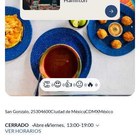
Hamilton
0
0
0
0
0
San Gonzalo, 253
04600
Ciudad de México
,
CDMX
México
CERRADO
Abre el
Viernes,
13:00-19:00
VER HORARIOS