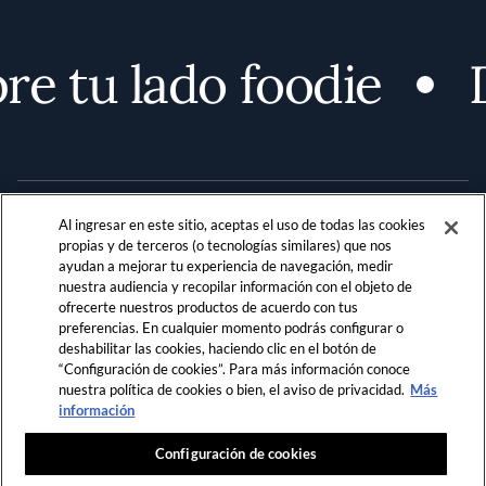
e tu lado foodie
D
Al ingresar en este sitio, aceptas el uso de todas las cookies
propias y de terceros (o tecnologías similares) que nos
ayudan a mejorar tu experiencia de navegación, medir
nuestra audiencia y recopilar información con el objeto de
Terms and Conditions
PRIVACIDAD
ofrecerte nuestros productos de acuerdo con tus
preferencias. En cualquier momento podrás configurar o
REGLAMENTO DE LA COMUNIDAD
deshabilitar las cookies, haciendo clic en el botón de
“Configuración de cookies”. Para más información conoce
LOCATION & LANGUAGE
nuestra política de cookies o bien, el aviso de privacidad.
Más
información
LATAM
Configuración de cookies