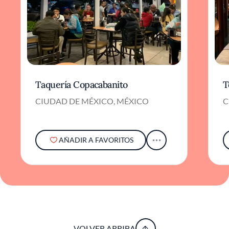
Taquería Copacabanito
T
CIUDAD DE MÉXICO, MÉXICO
C
AÑADIR A FAVORITOS
VOLVER ARRIBA