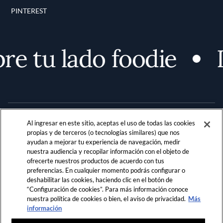
PINTEREST
e tu lado foodie
D
Al ingresar en este sitio, aceptas el uso de todas las cookies
propias y de terceros (o tecnologías similares) que nos
ayudan a mejorar tu experiencia de navegación, medir
nuestra audiencia y recopilar información con el objeto de
Terms and Conditions
PRIVACIDAD
ofrecerte nuestros productos de acuerdo con tus
preferencias. En cualquier momento podrás configurar o
REGLAMENTO DE LA COMUNIDAD
deshabilitar las cookies, haciendo clic en el botón de
“Configuración de cookies”. Para más información conoce
LOCATION & LANGUAGE
nuestra política de cookies o bien, el aviso de privacidad.
Más
información
LATAM