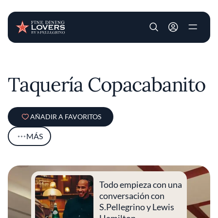
User account m
Pasar al contenido principal
Taquería Copacabanito
AÑADIR A FAVORITOS
MÁS
Todo empieza con una
conversación con
S.Pellegrino y Lewis