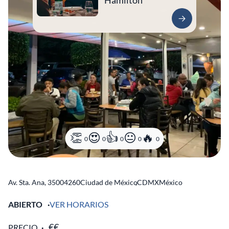
Hamilton
0
0
0
0
0
Av. Sta. Ana, 350
04260
Ciudad de México
,
CDMX
México
ABIERTO
VER HORARIOS
PRECIO