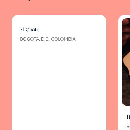
El Chato
BOGOTÁ, D.C., COLOMBIA
H
B