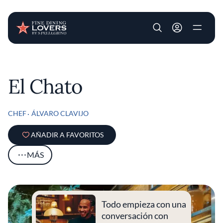
User account m
Pasar al contenido principal
El Chato
CHEF
ÁLVARO CLAVIJO
AÑADIR A FAVORITOS
MÁS
Todo empieza con una
conversación con