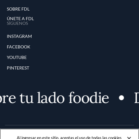
SOBRE FDL
ÚNETE A FDL
SÍGUENOS
INSTAGRAM
FACEBOOK
YOUTUBE
PINTEREST
e tu lado foodie
D
Al ingresar en este sitio, aceptas el uso de todas las cookies