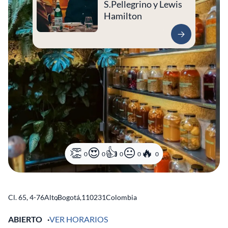
S.Pellegrino y Lewis
Hamilton
0
0
0
0
0
Cl. 65, 4-76
Alto
,
Bogotá
,
110231
Colombia
ABIERTO
VER HORARIOS