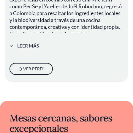
como Per Se y L’Atelier de Joël Robuchon, regresó
a Colombia para resaltar los ingredientes locales
y la biodiversidad a través de una cocina
contemporánea, creativa y con identidad propia.
En su tiempo libre le gusta recorrer
personalmente los mercados de Bogotá en busca
LEER MÁS
de ingredientes raros y olvidados.
VER PERFIL
Mesas cercanas, sabores
excepcionales