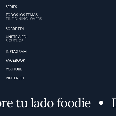
SERIES
TODOS LOS TEMAS
FINE DINING LOVERS
SOBRE FDL
ÚNETE A FDL
SÍGUENOS
INSTAGRAM
FACEBOOK
YOUTUBE
PINTEREST
e tu lado foodie
D