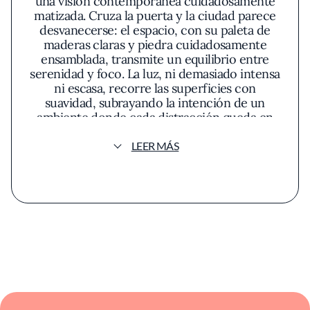
una visión contemporánea cuidadosamente
matizada. Cruza la puerta y la ciudad parece
desvanecerse: el espacio, con su paleta de
maderas claras y piedra cuidadosamente
ensamblada, transmite un equilibrio entre
serenidad y foco. La luz, ni demasiado intensa
ni escasa, recorre las superficies con
suavidad, subrayando la intención de un
ambiente donde cada distracción queda en
suspenso. La atmósfera invita a una atención
quieta, propicia para adentrarse en el
LEER MÁS
universo sensorial de la cocina japonesa
moderna.
La propuesta culinaria de Kosushi evita el
artificio y se emparenta con la destilación de
la experiencia japonesa más íntima. No se
busca el despliegue ostentoso, sino una
ejecución minuciosa y reflexiva que se
percibe ya desde la llegada del primer nigiri.
Los cortes de pescado apenas matizados por
el brillo natural y la tersura perfecta sobre un