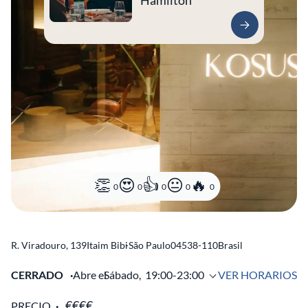
Hamilton
0
0
0
0
0
R. Viradouro, 139
Itaim Bibi
-
São Paulo
04538-110
Brasil
CERRADO
Abre el
Sábado,
19:00-23:00
VER HORARIOS
PRECIO