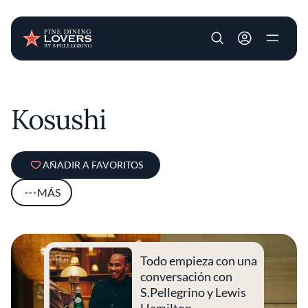
User account m
Pasar al contenido principal
Kosushi
AÑADIR A FAVORITOS
MÁS
Todo empieza con una
conversación con
S.Pellegrino y Lewis