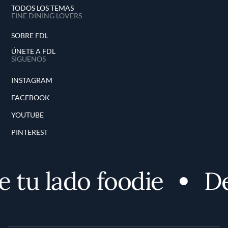
TODOS LOS TEMAS
FINE DINING LOVERS
SOBRE FDL
ÚNETE A FDL
SÍGUENOS
INSTAGRAM
FACEBOOK
YOUTUBE
PINTEREST
 tu lado foodie
De