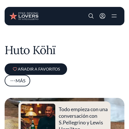
User account m
Pasar al contenido principal
Huto Köhï
AÑADIR A FAVORITOS
MÁS
Todo empieza con una
conversación con
S.Pellegrino y Lewis