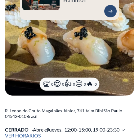
Hamilton
0
0
0
0
0
R. Leopoldo Couto Magalhães Júnior, 741
Itaim Bibi
-
São Paulo
04542-010
Brasil
CERRADO
Abre el
Jueves,
12:00-15:00, 19:00-23:30
VER HORARIOS