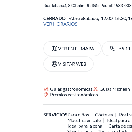
Rua Tabapuã, 830
Itaim Bibi
-
São Paulo
04533-003
CERRADO
Abre el
Sábado,
12:00-16:30, 1
VER HORARIOS
VER EN EL MAPA
+55 11
VISITAR WEB
Guías gastronómicas
Guías Michelin
Premios gastronómicos
SERVICIOS
Para niños
Cócteles
Postre
Maestría en café
Ideal para e
Ideal para la cena
Carta de ce
Vegetariano
Terraza exterior