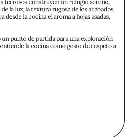
s terrosos construyen un refugio sereno,
de la luz, la textura rugosa de los acabados,
va desde la cocina el aroma a hojas asadas,
o un punto de partida para una exploración
, entiende la cocina como gesto de respeto a
 la esencia. El menú selecciona ingredientes
 intensamente sabroso-, tucupi brillante y
 La mandioca, omnipresente, alterna entre la
ofas y acompañamientos.
 el respeto por los tiempos y métodos
 como parte de una caldeirada en la que el
 la elegancia discreta de cada composición,
ia es multisensorial: el perfume de especias
lsas espesas de nuez amazónica.
gran cachaça artesanal y licores infusionados