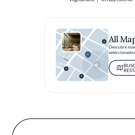
All Ma
Descubre nues
seleccionados 
BUS
RES