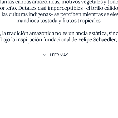
an las canoas amazónicas, motivos vegetales y tono
teño. Detalles casi imperceptibles -el brillo cálido 
 las culturas indígenas- se perciben mientras se ele
mandioca tostada y frutos tropicales.
 la tradición amazónica no es un ancla estática, sin
, bajo la inspiración fundacional de Felipe Schaedler
on la precisión de quien busca interpretar sin diluir
 del Amazonas: pirarucú -un pez de textura carnosa e
LEER MÁS
rutas de acidez vibrante como el cupuaçu o el açaí.
ndente en caldos y su versión más crocante en far
y contemporaneidad, Banzeiro presenta platos donde
bria: el pirarucú llega a la mesa envuelto en hojas o
er nitidez. Guiños a la cocina indígena aparecen en
crujientes evocan el entorno de origen. La experienc
 frescor de hierbas y la cremosidad presente en sa
za con el territorio, presentando cocteles que inte