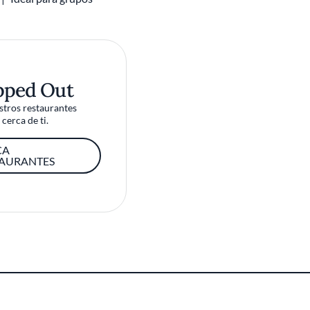
pped Out
tros restaurantes
cerca de ti.
CA
TAURANTES