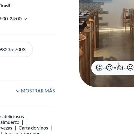
Brasil
9:00-24:00
 93235-7003
MOSTRAR MÁS
0
0
0
s deliciosos
l almuerzo
rvezas
Carta de vinos
Ideal para grupos