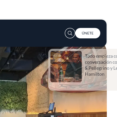
User account menu
ÚNETE
Todo empieza con una
conversación con
S.Pellegrino y Lewis
Hamilton