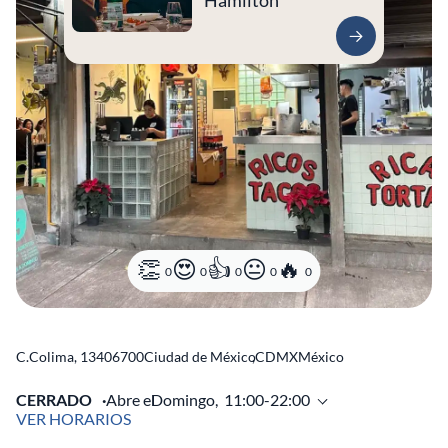
Hamilton
0
0
0
0
0
C.Colima, 134
06700
Ciudad de México
,
CDMX
México
CERRADO
Abre el
Domingo,
11:00-22:00
VER HORARIOS