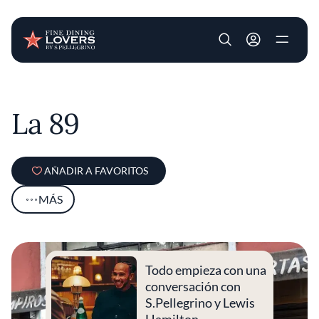
User account m
Pasar al contenido principal
La 89
AÑADIR A FAVORITOS
MÁS
Todo empieza con una
conversación con
S.Pellegrino y Lewis