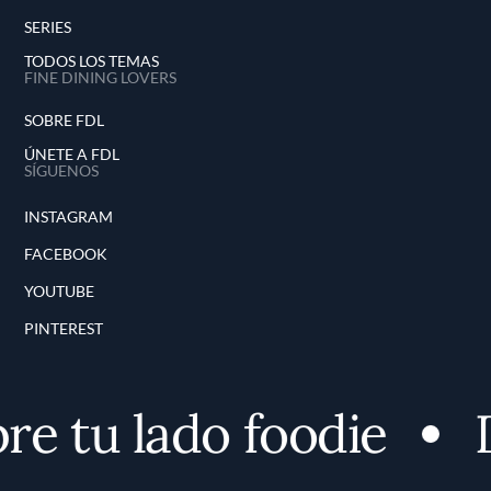
SERIES
TODOS LOS TEMAS
FINE DINING LOVERS
SOBRE FDL
ÚNETE A FDL
SÍGUENOS
INSTAGRAM
FACEBOOK
YOUTUBE
PINTEREST
e tu lado foodie
D