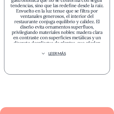
gastronómica que no se conforma con seguir
tendencias, sino que las redefine desde la raíz.
Envuelto en la luz tenue que se filtra por
ventanales generosos, el interior del
restaurante conjuga equilibrio y calidez. El
diseño evita ornamentos superfluos,
privilegiando materiales nobles: madera clara
en contraste con superficies metálicas y un
discreto despliegue de plantas, que añaden
un aire fresco y vivaz, sin saturación visual.
Aquellos que se detienen unos minutos antes
LEER MÁS
del primer plato advierten que aquí los
detalles dialogan en voz baja con el visitante,
preparando el terreno para una experiencia
serena pero lejos de la indiferencia.
Lo que distingue a Máximo Bistrot brota de la
filosofía su chef: una cocina que fluye al ritmo
de la naturaleza y privilegia el producto local
por encima de todo, en una búsqueda
constante de transparencia y expresión
auténtica del sabor. Cada ingrediente