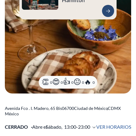
Hamilton
0
0
0
0
0
Avenida Fco . I. Madero, 65 Bis
06700
Ciudad de México
,
CDMX
México
CERRADO
Abre el
Sábado,
13:00-23:00
VER HORARIOS