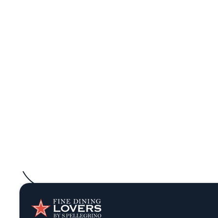
En Marti, la cocina vegetariana adquiere una
anclaje, la propuesta adopta una mirada 
emplatado. Aquí, colores y volúmenes se
ligeras que realzan pero no dominan, y bro
de flores comestibles o crujient
La temporalidad guía la carta, en constante
de pequeños productores locales, en sintoní
se presenta como una restricción, sino co
consciente, reinterpreta la riqueza de la 
La presentación evidencia un rigor composi
la que se suceden simetrías pulidas, croma
aportan matices adicionales a la experienci
El reconocimiento de la guía Michelin 
vegetarianas de calidad, sino que aspira a 
técnico, materializados en una cocina que 