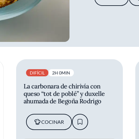
DIFÍCIL
2H 0MIN
La carbonara de chirivía con
queso “tot de poblé” y duxelle
ahumada de Begoña Rodrigo
COCINAR