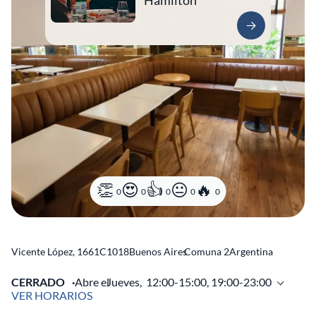
Hamilton
0
0
0
0
0
Vicente López, 1661
C1018
Buenos Aires
Comuna 2
Argentina
CERRADO
Abre el
Jueves,
12:00-15:00, 19:00-23:00
VER HORARIOS