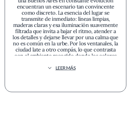
una Buenos Aires en constante evolución
encuentran un escenario tan convincente
como discreto. La esencia del lugar se
transmite de inmediato: líneas limpias,
maderas claras y esa iluminación suavemente
filtrada que invita a bajar el ritmo, atender a
los detalles y dejarse llevar por una calma que
no es común en la urbe. Por los ventanales, la
ciudad late a otro compás, lo que contrasta
con el ambiente recogido donde los colores
cálidos y la disposición armónica de las mesas
parecen orquestados para favorecer la
LEER MÁS
conversación o la contemplación.
La filosofía culinaria de Bis Bistró se define
por el equilibrio honesto entre innovación y
apego al producto. El chef —que asume una
mirada creativa pero nunca caprichosa—
explora el potencial de los ingredientes
frescos y de temporada, dando prioridad a
combinaciones que realzan sus cualidades sin
enmascararlas. El menú es un testimonio de