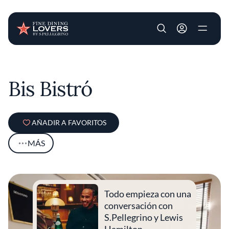
User account m
Pasar al contenido principal
Bis Bistró
AÑADIR A FAVORITOS
MÁS
Todo empieza con una
conversación con
S.Pellegrino y Lewis