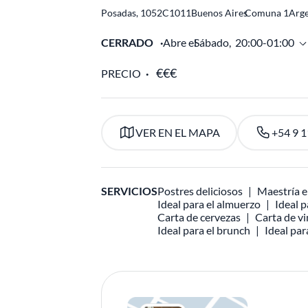
Posadas, 1052
C1011
Buenos Aires
Comuna 1
Arge
CERRADO
Abre el
Sábado,
20:00-01:00
PRECIO
VER EN EL MAPA
+54 9 
SERVICIOS
Postres deliciosos
Maestría e
Ideal para el almuerzo
Ideal p
Carta de cervezas
Carta de v
Ideal para el brunch
Ideal pa