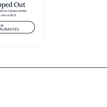
pped Out
tros restaurantes
cerca de ti.
CA
TAURANTES