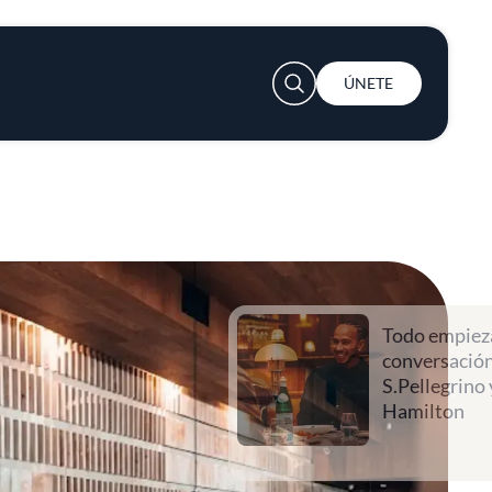
User account menu
ÚNETE
Todo empieza con una
conversación con
S.Pellegrino y Lewis
Hamilton