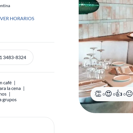
ntina
VER HORARIOS
11 3483-8324
n café
ara la cena
inos
0
0
0
ra grupos