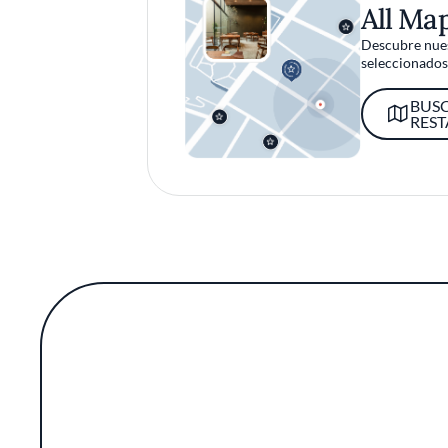
All Ma
Descubre nues
seleccionados 
BUS
RES