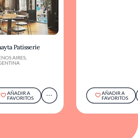
ayta Patisserie
NOS AIRES,
GENTINA
AÑADIR A
AÑADIR A
FAVORITOS
FAVORITOS