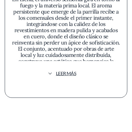
fuego y la materia prima local. El aroma
persistente que emerge de la parrilla recibe a
los comensales desde el primer instante,
integrándose con la calidez de los
revestimientos en madera pulida y acabados
en cuero, donde el diseño clásico se
reinventa sin perder un ápice de sofisticación.
El conjunto, acentuado por obras de arte
local y luz cuidadosamente distribuida,
construye una estética que homenajea la
herencia argentina desde una perspectiva
contemporánea. Nada en el espacio parece
LEER MÁS
superfluo: la amplitud entre mesas propicia el
ritmo cadencioso que exige cada bocado,
mientras la música sutil matiza el ambiente,
invitando a la conversación pausada y la
contemplación.
La propuesta culinaria de Elena encuentra su
anclaje en la tradición del asado argentino,
aunque no se remite únicamente a la