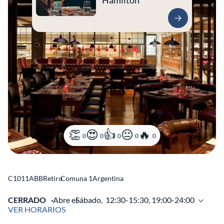
Hamilton
0
0
0
0
0
C1011ABB
Retiro
Comuna 1
Argentina
CERRADO
Abre el
Sábado,
12:30-15:30, 19:00-24:00
VER HORARIOS