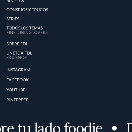
RECETAS
CONSEJOS Y TRUCOS
SERIES
TODOS LOS TEMAS
FINE DINING LOVERS
SOBRE FDL
ÚNETE A FDL
SÍGUENOS
INSTAGRAM
FACEBOOK
YOUTUBE
PINTEREST
e tu lado foodie
D